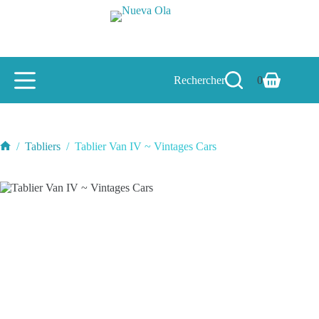
Passer
au
contenu
Rechercher
0
Panier
d’achat
/
Tabliers
/
Tablier Van IV ~ Vintages Cars
Accueil