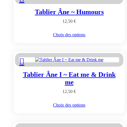
options
peuvent
Tablier Âne ~ Humours
être
choisies
12,50
€
sur
la
page
Ce
Choix des options
du
produit
produit
a
plusieurs
variations.
Les
options
peuvent
Tablier Âne I ~ Eat me & Drink
être
choisies
me
sur
la
12,50
€
page
du
Ce
Choix des options
produit
produit
a
plusieurs
variations.