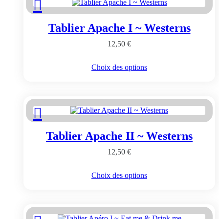
Les
options
peuvent
Tablier Apache I ~ Westerns
être
choisies
12,50
€
sur
la
page
Ce
Choix des options
du
produit
produit
a
plusieurs
variations.
Les
options
peuvent
Tablier Apache II ~ Westerns
être
choisies
12,50
€
sur
la
page
Ce
Choix des options
du
produit
produit
a
plusieurs
variations.
Les