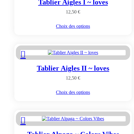
Tablier Aigles I ~ loves
être
choisies
12,50
€
sur
la
page
Ce
Choix des options
du
produit
produit
a
plusieurs
variations.
Les
options
peuvent
Tablier Aigles II ~ loves
être
choisies
12,50
€
sur
la
page
Ce
Choix des options
du
produit
produit
a
plusieurs
variations.
Les
options
peuvent