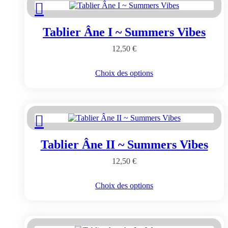
Les
options
peuvent
Tablier Âne I ~ Summers Vibes
être
choisies
12,50
€
sur
la
page
Ce
Choix des options
du
produit
produit
a
plusieurs
variations.
Les
options
peuvent
Tablier Âne II ~ Summers Vibes
être
choisies
12,50
€
sur
la
page
Ce
Choix des options
du
produit
produit
a
plusieurs
variations.