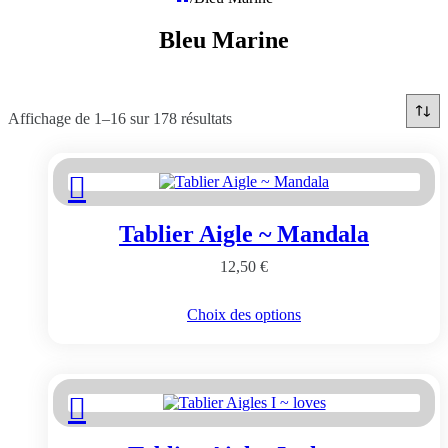
Bleu Marine
Affichage de 1–16 sur 178 résultats
Tablier Aigle ~ Mandala
12,50
€
Ce
Choix des options
produit
a
plusieurs
variations.
Les
options
peuvent