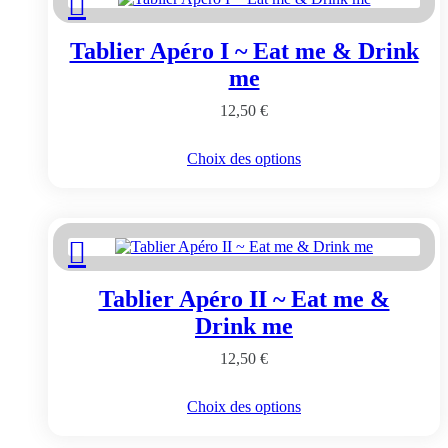
options
peuvent
Tablier Apéro I ~ Eat me & Drink
être
choisies
me
sur
la
12,50
€
page
du
Ce
Choix des options
produit
produit
a
plusieurs
variations.
Les
options
peuvent
Tablier Apéro II ~ Eat me &
être
choisies
Drink me
sur
la
12,50
€
page
du
Ce
Choix des options
produit
produit
a