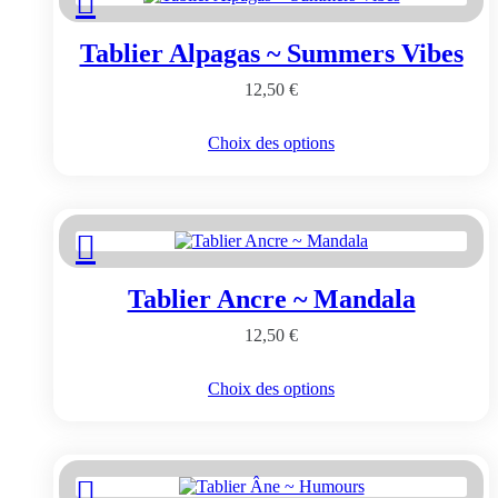
options
peuvent
Tablier Alpagas ~ Summers Vibes
être
choisies
12,50
€
sur
la
page
Ce
Choix des options
du
produit
produit
a
plusieurs
variations.
Les
options
peuvent
Tablier Ancre ~ Mandala
être
choisies
12,50
€
sur
la
page
Ce
Choix des options
du
produit
produit
a
plusieurs
variations.
Les