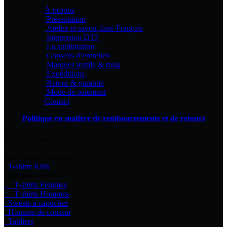
produit
À propos
Présentation
Atelier et savoir-faire Français
Impression DTF
La sublimation
Conseils d’entretien
Marques textile & mug
Expéditions
Retour & garantie
Mode de paiement
Contact
Politique en matière de remboursements et de retours
Accès rapide
Les Produits Textiles
T-shirts Kids
T-shirts Adultes
T-shirts Femmes
T-shirts Hommes
Sweats à capuches
Housses de coussin
Tabliers