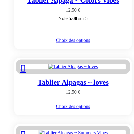
Tablier Alpaga ~ Colors Vibes
être
choisies
12,50
€
sur
la
Note
5.00
sur 5
page
du
produit
Ce
Choix des options
produit
a
plusieurs
variations.
Les
options
peuvent
Tablier Alpagas ~ loves
être
choisies
12,50
€
sur
la
page
Ce
Choix des options
du
produit
produit
a
plusieurs
variations.
Les