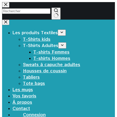
Passer
au
contenu
Aucun
résultat
Les produits Textiles
T-Shirts kids
T-Shirts Adultes
T-shirts Femmes
T-shirts Hommes
Sweats à capuche adultes
Housses de coussin
Tabliers
Tote bags
Les mugs
Vos favoris
À propos
Contact
Connexion