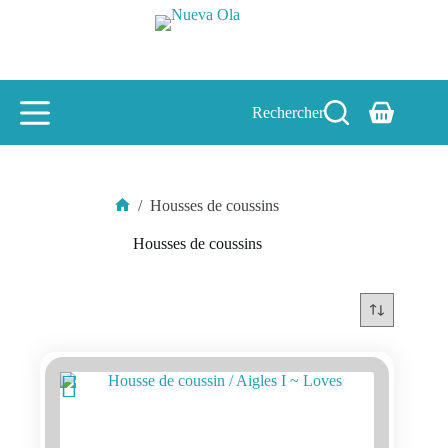
Passer
au
contenu
Rechercher
Panier
d’achat
/
Housses de coussins
Accueil
Housses de coussins