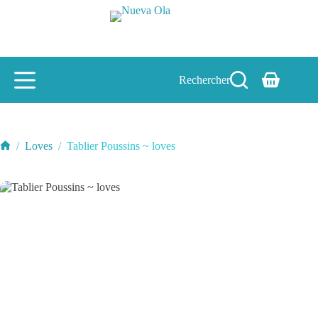
Passer
au
contenu
Rechercher
Panier
d’achat
/
Loves
/
Tablier Poussins ~ loves
Accueil