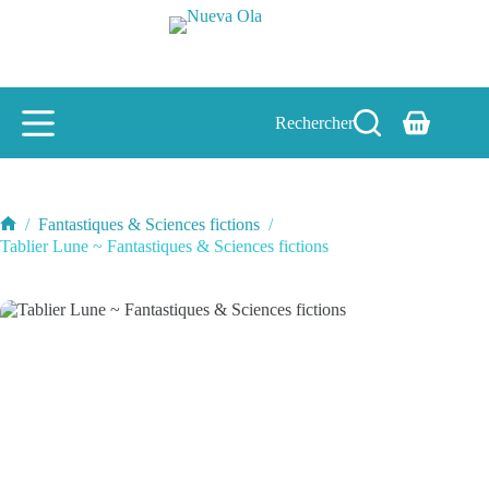
Passer
au
contenu
Rechercher
Panier
d’achat
/
Fantastiques & Sciences fictions
/
Accueil
Tablier Lune ~ Fantastiques & Sciences fictions