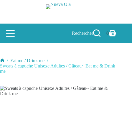
Passer
au
contenu
Rechercher
0
Panier
d’achat
/
Eat me / Drink me
/
Accueil
Sweats à capuche Unisexe Adultes / Gâteau~ Eat me & Drink
me