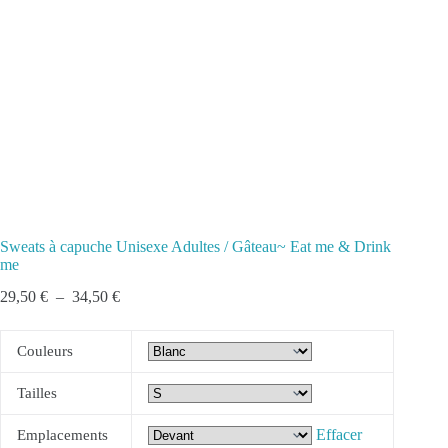
Sweats à capuche Unisexe Adultes / Gâteau~ Eat me & Drink
me
Plage
29,50
€
–
34,50
€
de
prix :
29,50 €
Couleurs
à
34,50 €
Tailles
Effacer
Emplacements