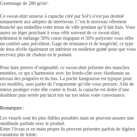
Grammage de 280 gr/m².
Ce sweat-shirt
unisexe
à capuche créé par Sol’s n’est pas destiné
uniquement aux adeptes de streetwear. C’est le nouveau vêtement
branché qui embellira votre tenue de ville pendant qu’il fait frais. Vous
aurez un léger penchant à vous vêtir souvent de ce sweat-shirt,
tellement le mélange 50%
coton
ringspun et 50%
polyester
vous offre
un confort sans précédent. Gage de résistance et de longévité, ce type
de tissu révèle également un intérieur en molleton gratté pour que vous
receviez plus de chaleur en le portant.
Pour faire preuve d’originalité, ce sweat-shirt présente des manches
montées, ce qui s’harmonise avec les bords-côte avec élasthanne au
niveau des poignées et du bas. La poche kangourou est typique pour
ces modèles, sans parler de l’ergonomie qu’elle vous procure. Afin de
mieux protéger votre tête contre le froid, la capuche est dotée d’une
doublure puis serrée par lacet ton sur ton selon votre convenance.
Remarques :
Les visuels sont les plus fidèles possibles mais ne peuvent assurer une
similitude parfaite avec le produit.
Entre l’écran et en main propre ils peuvent présenter parfois de légères
variations de teinte.