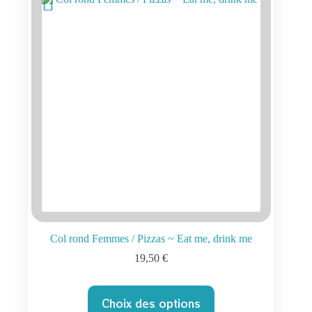
peuvent
être
choisies
sur
la
page
du
produit
Col rond Femmes / Pizzas ~ Eat me, drink me
19,50
€
Ce
Choix des options
produit