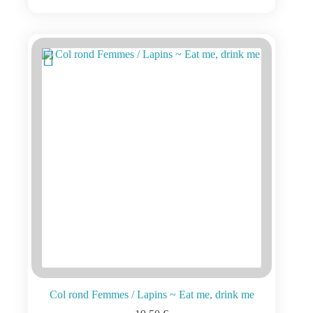
plusieurs
variations.
Les
options
peuvent
être
choisies
sur
la
page
du
produit
Col rond Femmes / Lapins ~ Eat me, drink me