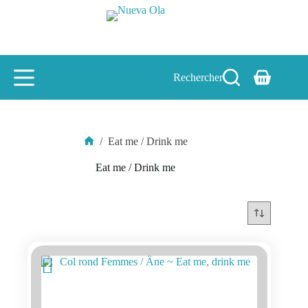
Passer
au
contenu
Rechercher
Panier
d’achat
/
Eat me / Drink me
Accueil
Eat me / Drink me