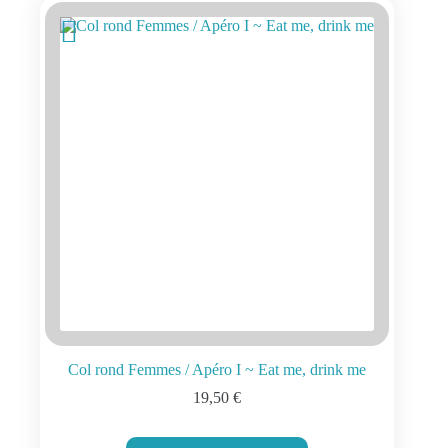
options
peuvent
être
choisies
sur
la
page
du
produit
Col rond Femmes / Apéro I ~ Eat me, drink me
19,50
€
Ce