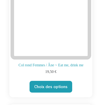
Col rond Femmes / Âne ~ Eat me, drink me
19,50
€
Ce
Choix des options
produit
a
plusieurs
variations.
Les