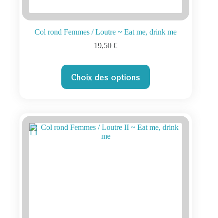
Col rond Femmes / Loutre ~ Eat me, drink me
19,50
€
Ce
Choix des options
produit
a
plusieurs
variations.
Les
options
peuvent
être
choisies
sur
la
page
du
produit