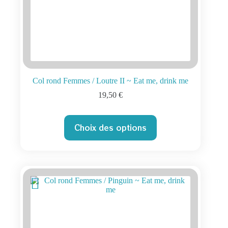
Col rond Femmes / Loutre II ~ Eat me, drink me
19,50
€
Ce
Choix des options
produit
a
plusieurs
variations.
Les
options
peuvent
être
choisies
sur
la