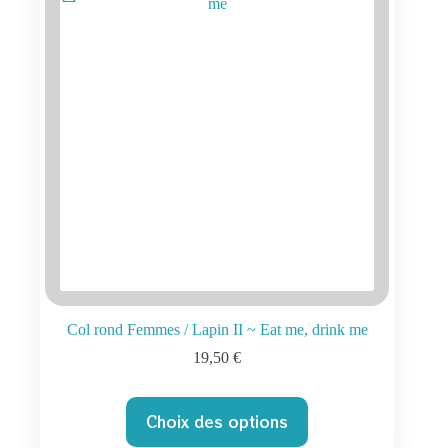
être
choisies
sur
la
page
du
produit
Col rond Femmes / Lapin II ~ Eat me, drink me
19,50
€
Ce
Choix des options
produit
a