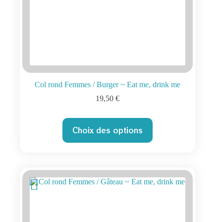
Col rond Femmes / Burger ~ Eat me, drink me
19,50
€
Ce
Choix des options
produit
a
plusieurs
variations.
Les
options
peuvent
être
choisies
sur
la