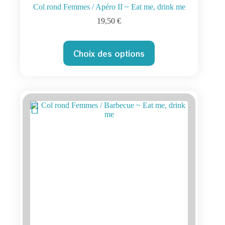
Col rond Femmes / Apéro II ~ Eat me, drink me
19,50
€
Ce
Choix des options
produit
a
plusieurs
variations.
Les
options
peuvent
être
choisies
sur
la
page
du
produit