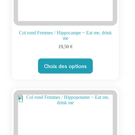
Col rond Femmes / Hippocampe ~ Eat me, drink
me
19,50
€
Ce
Choix des options
produit
a
plusieurs
variations.
Les
options
peuvent
être
choisies
sur
la
page
du