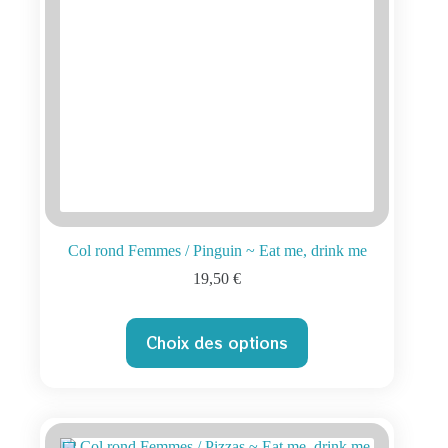
page
du
produit
Col rond Femmes / Pinguin ~ Eat me, drink me
19,50
€
Ce
Choix des options
produit
a
plusieurs
variations.
Les
options