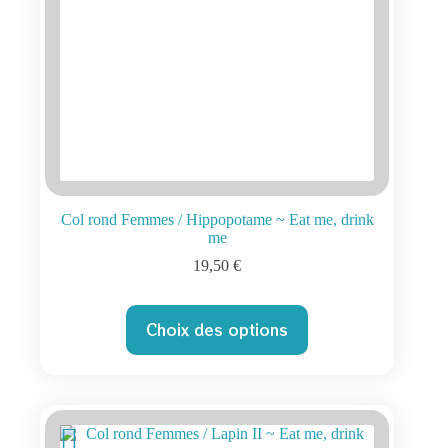
produit
Col rond Femmes / Hippopotame ~ Eat me, drink
me
19,50
€
Ce
Choix des options
produit
a
plusieurs
variations.
Les
options
peuvent