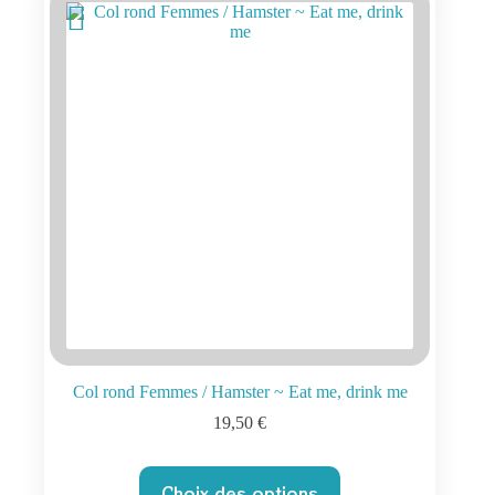
peuvent
être
choisies
sur
la
page
du
produit
Col rond Femmes / Hamster ~ Eat me, drink me
19,50
€
Ce
Choix des options
produit