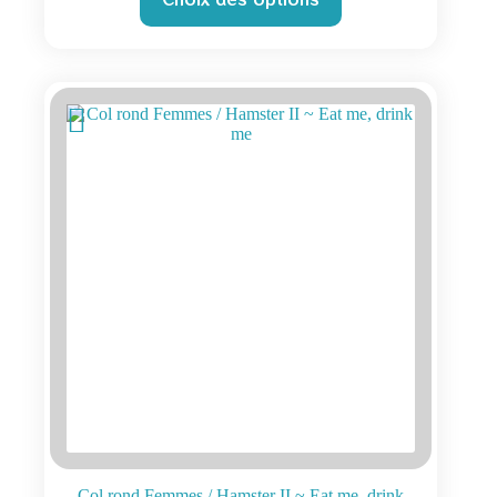
a
plusieurs
variations.
Les
options
peuvent
être
choisies
sur
la
page
du
produit
Col rond Femmes / Hamster II ~ Eat me, drink