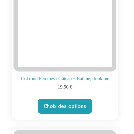
page
du
produit
Col rond Femmes / Gâteau ~ Eat me, drink me
19,50
€
Ce
Choix des options
produit
a
plusieurs
variations.
Les
options