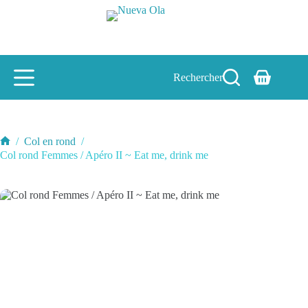
Passer
au
contenu
Rechercher
Panier
d’achat
/
Col en rond
/
Accueil
Col rond Femmes / Apéro II ~ Eat me, drink me