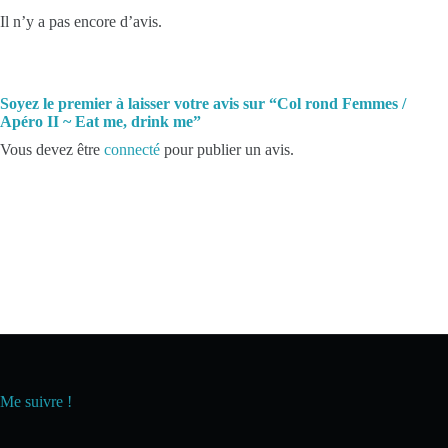
Il n’y a pas encore d’avis.
Soyez le premier à laisser votre avis sur “Col rond Femmes /
Apéro II ~ Eat me, drink me”
Vous devez être
connecté
pour publier un avis.
Me suivre !