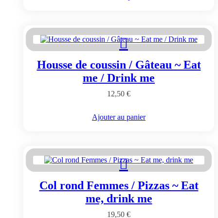
produit
a
plusieurs
variations.
Les
options
peuvent
Housse de coussin / Gâteau ~ Eat
être
choisies
me / Drink me
sur
la
12,50
€
page
du
Ajouter au panier
produit
Col rond Femmes / Pizzas ~ Eat
me, drink me
19,50
€