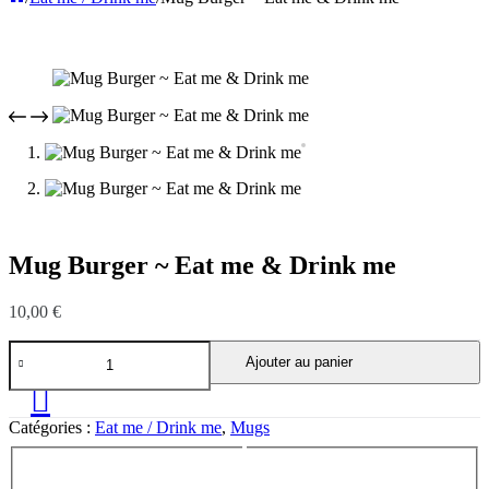
Mug Burger ~ Eat me & Drink me
10,00
€
quantité
Ajouter au panier
de
Mug
Burger
~
Catégories :
Eat me / Drink me
,
Mugs
Eat
me
&