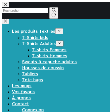
Passer
au
contenu
Aucun
résultat
Les produits Textiles
T-Shirts kids
T-Shirts Adultes
T-shirts Femmes
T-shirts Hommes
Sweats à capuche adultes
Housses de coussin
Tabliers
Tote bags
Les mugs
Vos favoris
À propos
Contact
Connexion