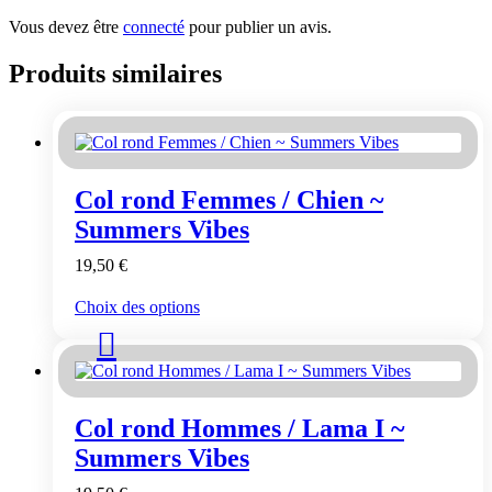
Vous devez être
connecté
pour publier un avis.
Produits similaires
Col rond Femmes / Chien ~
Summers Vibes
19,50
€
Ce
Choix des options
produit
a
plusieurs
variations.
Les
Col rond Hommes / Lama I ~
options
peuvent
Summers Vibes
être
choisies