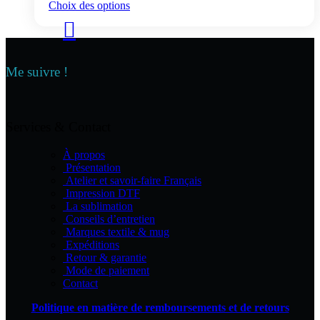
Ce
Choix des options
page
produit
du
a
produit
plusieurs
variations.
Les
Me suivre !
options
peuvent
être
choisies
Services & Contact
sur
la
À propos
page
Présentation
du
Atelier et savoir-faire Français
produit
Impression DTF
La sublimation
Conseils d’entretien
Marques textile & mug
Expéditions
Retour & garantie
Mode de paiement
Contact
Politique en matière de remboursements et de retours