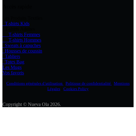
Accès rapide
Les Produits Textiles
T-shirts Kids
T-shirts Adultes
T-shirts Femmes
T-shirts Hommes
Sweats à capuches
Housses de coussin
Tabliers
Totes Bag
Les Mugs
Vos favoris
|
|
Conditions générales d’utilisation
Politique de confidentialité
Mentions
|
Légales
Cookies Policy
Copyright © Nueva Ola 2026.