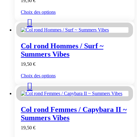
19,50
€
sur
la
Ce
Choix des options
page
produit
du
a
produit
plusieurs
variations.
Les
Col rond Hommes / Surf ~
options
peuvent
Summers Vibes
être
choisies
19,50
€
sur
la
Ce
Choix des options
page
produit
du
a
produit
plusieurs
variations.
Les
Col rond Femmes / Capybara II ~
options
peuvent
Summers Vibes
être
choisies
19,50
€
sur
la