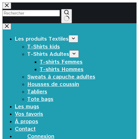
Passer
au
contenu
Aucun
résultat
Les produits Textiles
T-Shirts kids
T-Shirts Adultes
T-shirts Femmes
T-shirts Hommes
Sweats à capuche adultes
Housses de coussin
Tabliers
Tote bags
Les mugs
Vos favoris
À propos
Contact
Connexion