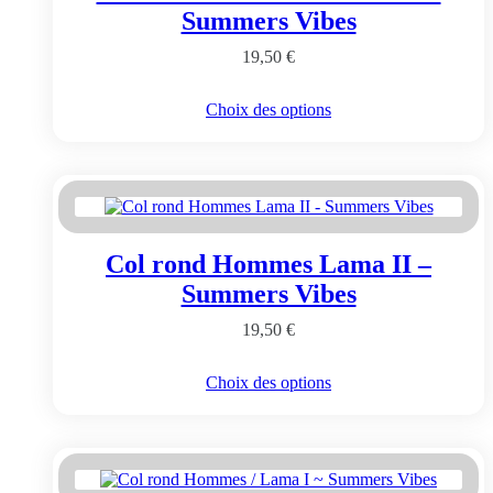
choisies
Summers Vibes
sur
la
19,50
€
page
du
Ce
Choix des options
produit
produit
a
plusieurs
variations.
Les
options
peuvent
Col rond Hommes Lama II –
être
choisies
Summers Vibes
sur
la
19,50
€
page
du
Ce
Choix des options
produit
produit
a
plusieurs
variations.
Les