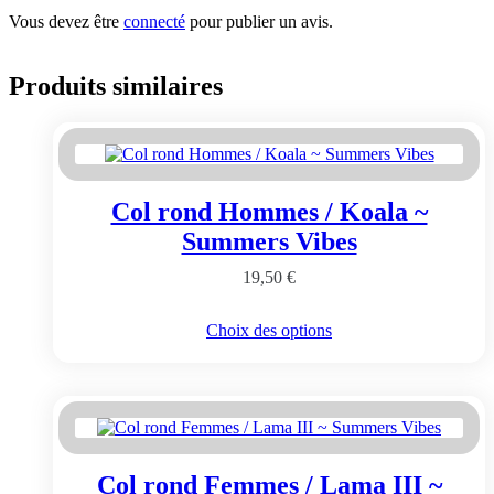
Vous devez être
connecté
pour publier un avis.
Produits similaires
Col rond Hommes / Koala ~
Summers Vibes
19,50
€
Ce
Choix des options
produit
a
plusieurs
variations.
Les
options
peuvent
Col rond Femmes / Lama III ~
être