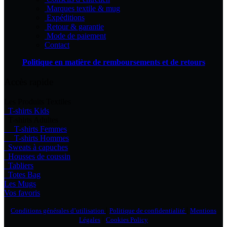
Marques textile & mug
Expéditions
Retour & garantie
Mode de paiement
Contact
Politique en matière de remboursements et de retours
Accès rapide
Les Produits Textiles
T-shirts Kids
T-shirts Adultes
T-shirts Femmes
T-shirts Hommes
Sweats à capuches
Housses de coussin
Tabliers
Totes Bag
Les Mugs
Vos favoris
|
|
Conditions générales d’utilisation
Politique de confidentialité
Mentions
|
Légales
Cookies Policy