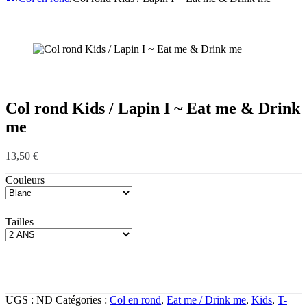
Col rond Kids / Lapin I ~ Eat me & Drink
me
13,50
€
Couleurs
Tailles
UGS :
ND
Catégories :
Col en rond
,
Eat me / Drink me
,
Kids
,
T-