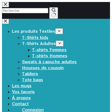
Passer
au
contenu
Aucun
résultat
Les produits Textiles
T-Shirts kids
T-Shirts Adultes
T-shirts Femmes
T-shirts Hommes
Sweats à capuche adultes
Housses de coussin
Tabliers
Tote bags
Les mugs
Vos favoris
À propos
Contact
Connexion