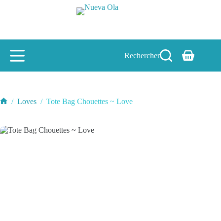
Passer
au
contenu
Rechercher
Panier
d’achat
/
Loves
/
Tote Bag Chouettes ~ Love
Accueil