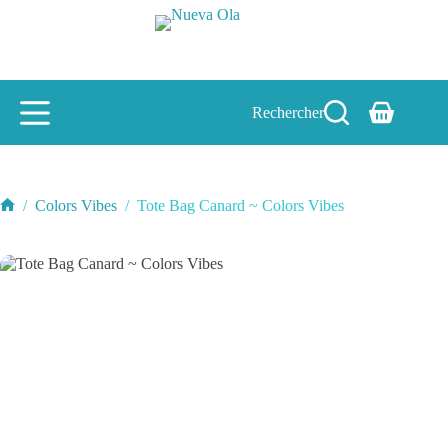
Passer
au
contenu
Rechercher
Panier
d’achat
/
Colors Vibes
/
Tote Bag Canard ~ Colors Vibes
Accueil