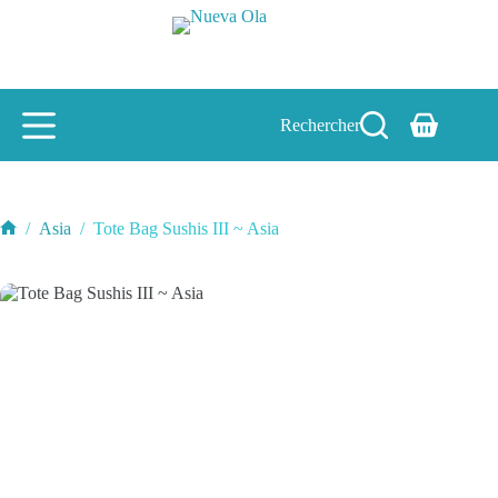
Passer
au
contenu
Rechercher
Panier
d’achat
/
Asia
/
Tote Bag Sushis III ~ Asia
Accueil