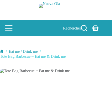
Passer
au
contenu
Rechercher
Panier
d’achat
/
Eat me / Drink me
/
Accueil
Tote Bag Barbecue ~ Eat me & Drink me