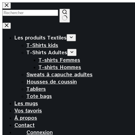
Passer
au
contenu
Aucun
résultat
Les produits Textiles
T-Shirts kids
T-Shirts Adultes
T-shirts Femmes
T-shirts Hommes
Sweats à capuche adultes
Housses de coussin
Tabliers
Tote bags
Les mugs
Vos favoris
À propos
Contact
Connexion