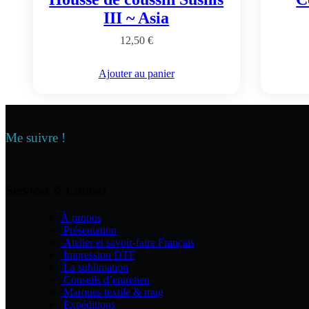
III ~ Asia
12,50
€
Ajouter au panier
Me suivre !
Services & Contact
À propos
Présentation
Atelier et savoir-faire Français
Impression DTF
La sublimation
Conseils d’entretien
Marques textile & mug
Expéditions