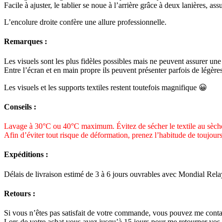
Facile à ajuster, le tablier se noue à l’arrière grâce à deux lanières, as
L’encolure droite confère une allure professionnelle.
Remarques :
Les visuels sont les plus fidèles possibles mais ne peuvent assurer une 
Entre l’écran et en main propre ils peuvent présenter parfois de légères
Les visuels et les supports textiles restent toutefois magnifique 😀
Conseils :
Lavage à 30°C ou 40°C maximum. Évitez de sécher le textile au sèche
Afin d’éviter tout risque de déformation, prenez l’habitude de toujours
Expéditions :
Délais de livraison estimé de 3 à 6 jours ouvrables avec Mondial Rela
Retours :
Si vous n’êtes pas satisfait de votre commande, vous pouvez me conta
Lors de votre achat vous avez jusqu’à 15 jours pour me retourner vos a