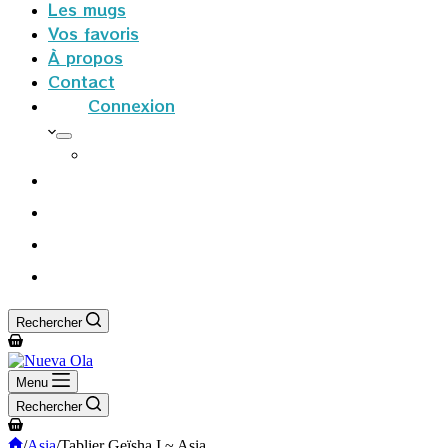
Les mugs
Vos favoris
À propos
Contact
Connexion
S’inscrire
Rechercher
Panier
d’achat
Menu
Rechercher
Panier
d’achat
Accueil
/
Asia
/
Tablier Geïsha I ~ Asia