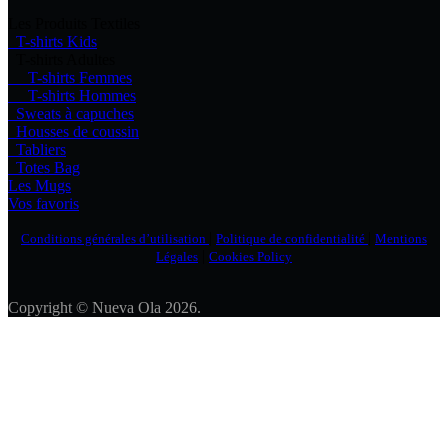
Les Produits Textiles
T-shirts Kids
T-shirts Adultes
T-shirts Femmes
T-shirts Hommes
Sweats à capuches
Housses de coussin
Tabliers
Totes Bag
Les Mugs
Vos favoris
|
|
Conditions générales d’utilisation
Politique de confidentialité
Mentions
|
Légales
Cookies Policy
Copyright © Nueva Ola 2026.