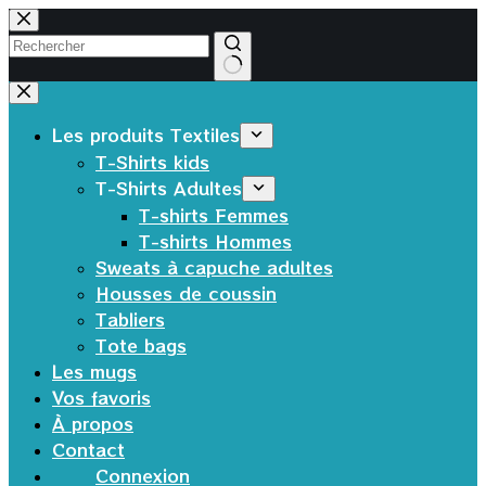
Passer
au
contenu
Aucun
résultat
Les produits Textiles
T-Shirts kids
T-Shirts Adultes
T-shirts Femmes
T-shirts Hommes
Sweats à capuche adultes
Housses de coussin
Tabliers
Tote bags
Les mugs
Vos favoris
À propos
Contact
Connexion