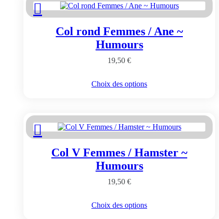
Les
options
peuvent
Col rond Femmes / Ane ~
être
choisies
Humours
sur
la
19,50
€
page
du
Ce
Choix des options
produit
produit
a
plusieurs
variations.
Les
options
peuvent
Col V Femmes / Hamster ~
être
choisies
Humours
sur
la
19,50
€
page
du
Ce
Choix des options
produit
produit