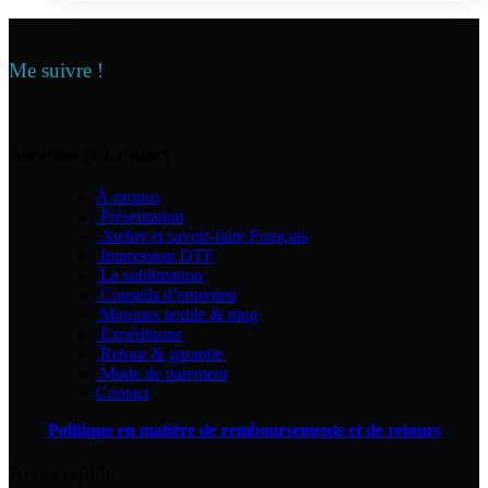
a
plusieurs
variations.
Les
Me suivre !
options
peuvent
être
choisies
Services & Contact
sur
la
À propos
page
Présentation
du
Atelier et savoir-faire Français
produit
Impression DTF
La sublimation
Conseils d’entretien
Marques textile & mug
Expéditions
Retour & garantie
Mode de paiement
Contact
Politique en matière de remboursements et de retours
Accès rapide