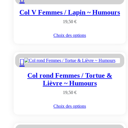
Col V Femmes / Lapin ~ Humours
19,50
€
Ce
Choix des options
produit
a
plusieurs
variations.
Les
options
peuvent
Col rond Femmes / Tortue &
être
choisies
Lièvre ~ Humours
sur
la
19,50
€
page
du
Ce
Choix des options
produit
produit
a
plusieurs
variations.