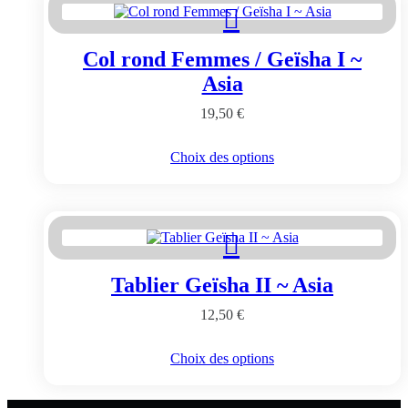
Col rond Femmes / Geïsha I ~
Asia
19,50
€
Ce
Choix des options
produit
a
plusieurs
variations.
Les
options
peuvent
Tablier Geïsha II ~ Asia
être
choisies
12,50
€
sur
la
page
Ce
Choix des options
du
produit
produit
a
plusieurs