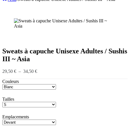
Sweats à capuche Unisexe Adultes / Sushis
III ~ Asia
Plage
29,50
€
–
34,50
€
de
Couleurs
prix :
29,50 €
à
34,50 €
Tailles
Emplacements