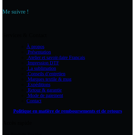
variations.
Les
Me suivre !
options
peuvent
être
choisies
Services & Contact
sur
la
À propos
page
Présentation
du
Atelier et savoir-faire Français
produit
Impression DTF
La sublimation
Conseils d’entretien
Marques textile & mug
Expéditions
Retour & garantie
Mode de paiement
Contact
Politique en matière de remboursements et de retours
Accès rapide
Les Produits Textiles