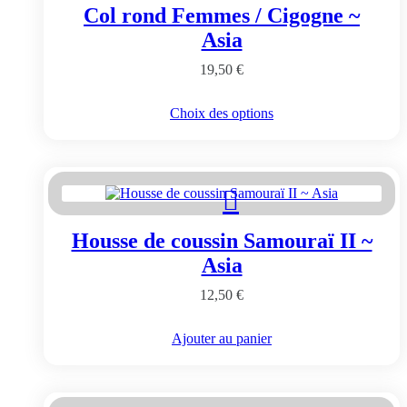
Col rond Femmes / Cigogne ~
Asia
19,50
€
Ce
Choix des options
produit
a
plusieurs
variations.
Les
options
peuvent
Housse de coussin Samouraï II ~
être
choisies
Asia
sur
la
12,50
€
page
du
Ajouter au panier
produit