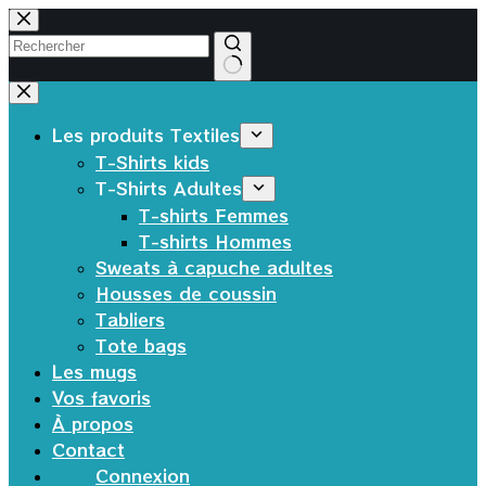
Passer
au
contenu
Aucun
résultat
Les produits Textiles
T-Shirts kids
T-Shirts Adultes
T-shirts Femmes
T-shirts Hommes
Sweats à capuche adultes
Housses de coussin
Tabliers
Tote bags
Les mugs
Vos favoris
À propos
Contact
Connexion