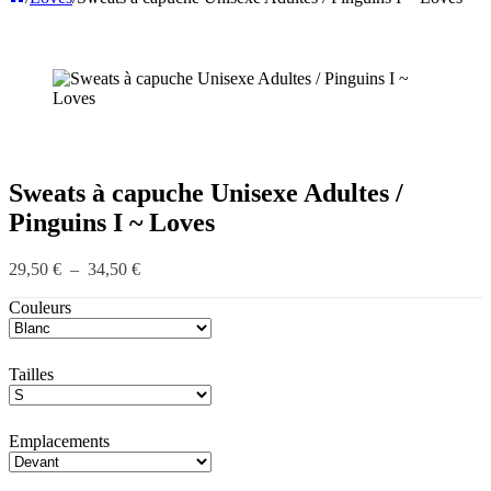
Sweats à capuche Unisexe Adultes /
Pinguins I ~ Loves
Plage
29,50
€
–
34,50
€
de
Couleurs
prix :
29,50 €
à
34,50 €
Tailles
Emplacements