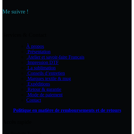
variations.
Les
Me suivre !
options
peuvent
être
choisies
Services & Contact
sur
la
À propos
page
Présentation
du
Atelier et savoir-faire Français
produit
Impression DTF
La sublimation
Conseils d’entretien
Marques textile & mug
Expéditions
Retour & garantie
Mode de paiement
Contact
Politique en matière de remboursements et de retours
Accès rapide
Les Produits Textiles