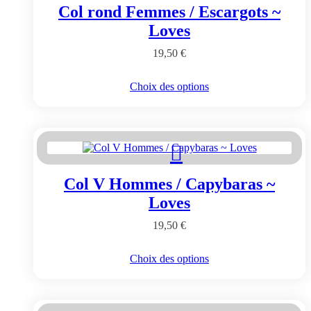
Col rond Femmes / Escargots ~
Loves
19,50
€
Ce
Choix des options
produit
a
plusieurs
variations.
Les
options
peuvent
Col V Hommes / Capybaras ~
être
choisies
Loves
sur
la
19,50
€
page
du
Ce
Choix des options
produit
produit
a
plusieurs
variations.