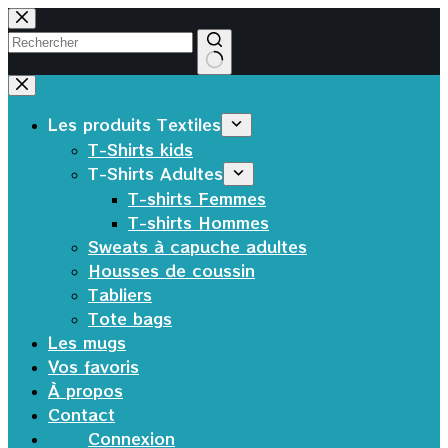
Passer
au
contenu
Aucun
résultat
Les produits Textiles
T-Shirts kids
T-Shirts Adultes
T-shirts Femmes
T-shirts Hommes
Sweats à capuche adultes
Housses de coussin
Tabliers
Tote bags
Les mugs
Vos favoris
À propos
Contact
Connexion