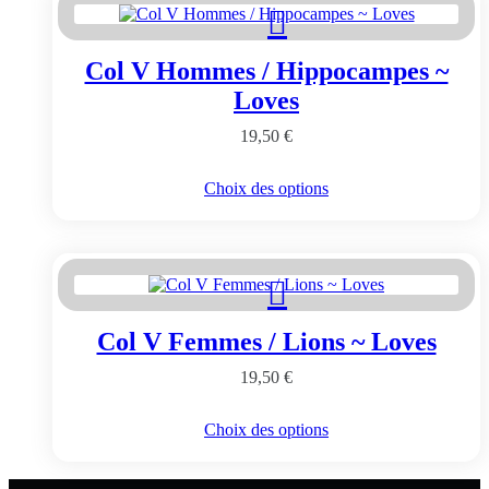
Les
options
peuvent
Col V Hommes / Hippocampes ~
être
choisies
Loves
sur
la
19,50
€
page
du
Ce
Choix des options
produit
produit
a
plusieurs
variations.
Les
options
peuvent
Col V Femmes / Lions ~ Loves
être
choisies
19,50
€
sur
la
page
Ce
Choix des options
du
produit
produit
a
plusieurs