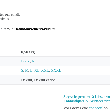
er par email.
ticles.
un re
tour :
Remboursements/retours
0,509 kg
Blanc
,
Noir
S
,
M
,
L
,
XL
,
XXL
,
XXXL
Devant, Devant et dos
Soyez le premier à laisser v
Fantastiques & Sciences fict
Vous devez être
connecté
pour