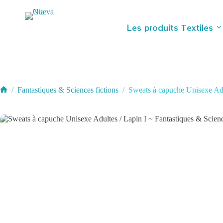
Passer
au
contenu
Les produits Textiles
/
Fantastiques & Sciences fictions
/
Sweats à capuche Unisexe Adul
Accueil