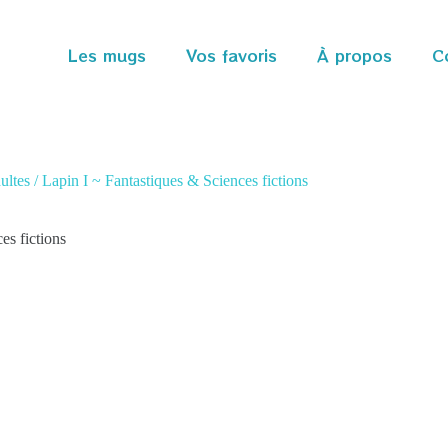
Les mugs
Vos favoris
À propos
C
tes / Lapin I ~ Fantastiques & Sciences fictions