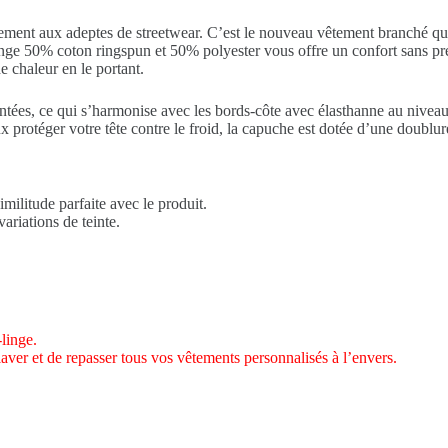
ement aux adeptes de streetwear. C’est le nouveau vêtement branché qui e
lange 50%
coton
ringspun et 50%
polyester
vous offre un confort sans pré
e chaleur en le portant.
ontées, ce qui s’harmonise avec les bords-côte avec élasthanne au nive
protéger votre tête contre le froid, la capuche est dotée d’une doublure
imilitude parfaite avec le produit.
ariations de teinte.
linge.
laver et de repasser tous vos vêtements personnalisés à l’envers.
.