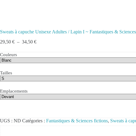
Sweats à capuche Unisexe Adultes / Lapin I ~ Fantastiques & Sciences 
Plage
29,50
€
–
34,50
€
de
prix :
Couleurs
29,50 €
à
34,50 €
Tailles
Emplacements
UGS :
ND
Catégories :
Fantastiques & Sciences fictions
,
Sweats à cap