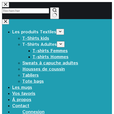
Passer
au
contenu
Aucun
résultat
Les produits Textiles
T-Shirts kids
T-Shirts Adultes
T-shirts Femmes
T-shirts Hommes
Sweats à capuche adultes
Housses de coussin
Tabliers
Tote bags
Les mugs
Vos favoris
À propos
Contact
Connexion