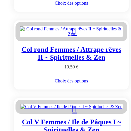
Ce
Choix des options
produit
produit
a
plusieurs
variations.
Les
options
peuvent
être
Col rond Femmes / Attrape rêves
choisies
sur
II ~ Spirituelles & Zen
la
page
19,50
€
du
produit
Ce
Choix des options
produit
a
plusieurs
variations.
Les
options
peuvent
Col V Femmes / Ile de Pâques I ~
être
choisies
Spirituelles & Zen