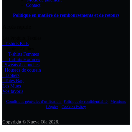
Contact
Politique en matière de remboursements et de retours
Accès rapide
Les Produits Textiles
T-shirts Kids
T-shirts Adultes
T-shirts Femmes
T-shirts Hommes
Sweats à capuches
Housses de coussin
Tabliers
Totes Bag
Les Mugs
Vos favoris
|
|
Conditions générales d’utilisation
Politique de confidentialité
Mentions
|
Légales
Cookies Policy
Copyright © Nueva Ola 2026.