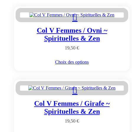
Col V Femmes / Ovni ~
Spirituelles & Zen
19,50
€
Ce
Choix des options
produit
a
plusieurs
variations.
Les
options
peuvent
Col V Femmes / Girafe ~
être
choisies
Spirituelles & Zen
sur
la
19,50
€
page
du