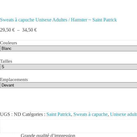
Sweats à capuche Unisexe Adultes / Hamster ~ Saint Patrick
Plage
29,50
€
–
34,50
€
de
prix :
Couleurs
29,50 €
à
34,50 €
Tailles
Emplacements
UGS :
ND
Catégories :
Saint Patrick
,
Sweats à capuche
,
Unisexe adult
Grande qualité d’impression