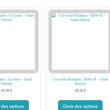
s / Licorne ~ Saint
Col rond Hommes / Bière II ~ Saint
Patrick
Patrick
19,50
€
19,50
€
Ce
Ce
 des options
Choix des options
produit
produit