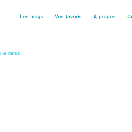
Les mugs
Vos favoris
À propos
C
int Patrick