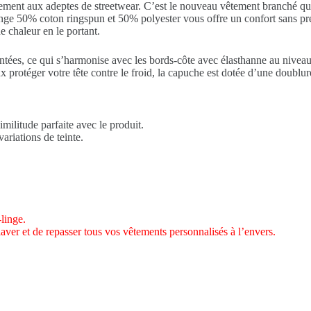
ement aux adeptes de streetwear. C’est le nouveau vêtement branché qui e
lange 50%
coton
ringspun et 50%
polyester
vous offre un confort sans pré
e chaleur en le portant.
ontées, ce qui s’harmonise avec les bords-côte avec élasthanne au nive
protéger votre tête contre le froid, la capuche est dotée d’une doublure
imilitude parfaite avec le produit.
ariations de teinte.
linge.
laver et de repasser tous vos vêtements personnalisés à l’envers.
.