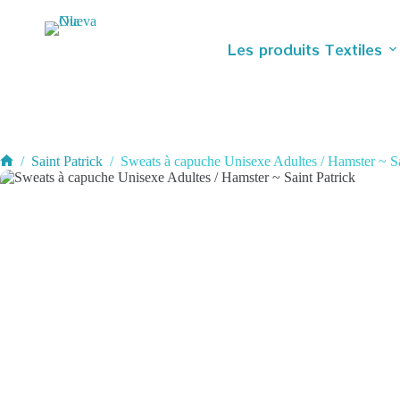
Passer
au
contenu
Les produits Textiles
/
Saint Patrick
/
Sweats à capuche Unisexe Adultes / Hamster ~ Sa
Accueil