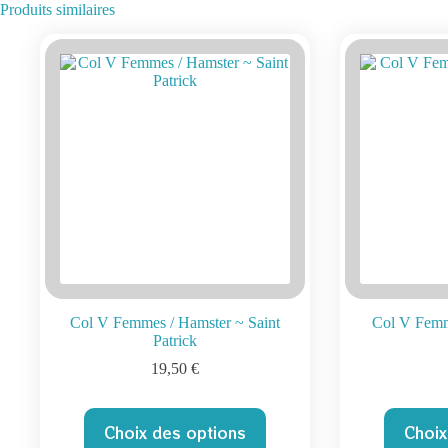
Produits similaires
Col V Femmes / Hamster ~ Saint
Col V Femme
Patrick
19,50
€
Ce
Choix des options
Choix
produit