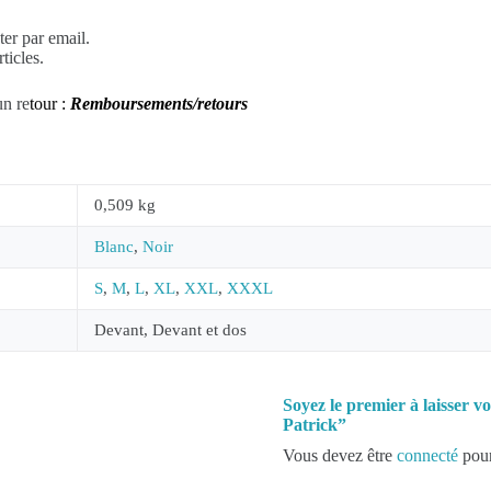
er par email.
ticles.
un re
tour :
Remboursements/retours
0,509 kg
Blanc
,
Noir
S
,
M
,
L
,
XL
,
XXL
,
XXXL
Devant, Devant et dos
Soyez le premier à laisser v
Patrick”
Vous devez être
connecté
pour