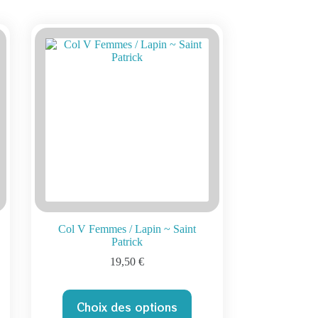
Col V Femmes / Lapin ~ Saint
Patrick
19,50
€
Ce
Choix des options
produit