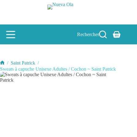
Passer
au
contenu
Rechercher
Panier
d’achat
/
Saint Patrick
/
Accueil
Sweats à capuche Unisexe Adultes / Cochon ~ Saint Patrick