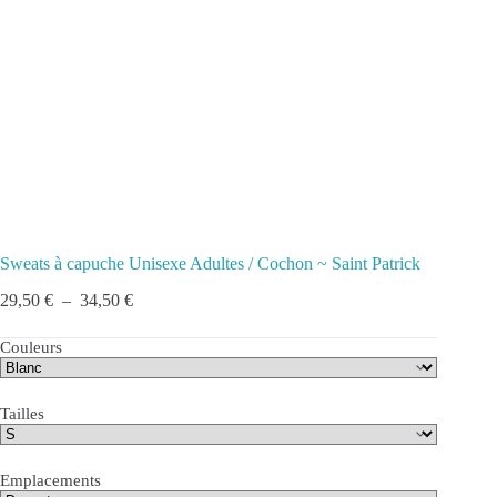
Sweats à capuche Unisexe Adultes / Cochon ~ Saint Patrick
Plage
29,50
€
–
34,50
€
de
prix :
Couleurs
29,50 €
à
34,50 €
Tailles
Emplacements