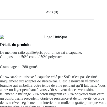
Avis (0)
Détails du produit :
Le meilleur ratio qualité/prix pour un sweat à capuche.
Composition: 50%
coton
/ 50%
polyester
.
Grammage de 280 gr/m².
Ce sweat-shirt
unisexe
à capuche créé par Sol’s n’est pas destiné
uniquement aux adeptes de streetwear. C’est le nouveau vêtement
branché qui embellira votre tenue de ville pendant qu’il fait frais. Vous
aurez un léger penchant à vous vêtir souvent de ce sweat-shirt,
tellement le mélange 50%
coton
ringspun et 50%
polyester
vous offre
un confort sans précédent. Gage de résistance et de longévité, ce type
de tissu révèle également un intérieur en molleton gratté pour que vous
receviez plus de chaleur en le portant.