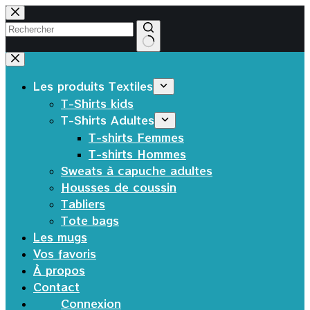
Passer
au
contenu
Aucun
résultat
Les produits Textiles
T-Shirts kids
T-Shirts Adultes
T-shirts Femmes
T-shirts Hommes
Sweats à capuche adultes
Housses de coussin
Tabliers
Tote bags
Les mugs
Vos favoris
À propos
Contact
Connexion