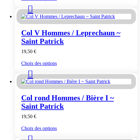
produit
a
plusieurs
variations.
Les
Col V Hommes / Leprechaun ~
options
peuvent
Saint Patrick
être
choisies
19,50
€
sur
la
Ce
Choix des options
page
produit
du
a
produit
plusieurs
variations.
Les
Col rond Hommes / Bière I ~
options
peuvent
Saint Patrick
être
choisies
19,50
€
sur
la
Ce
Choix des options
page
produit
du
a