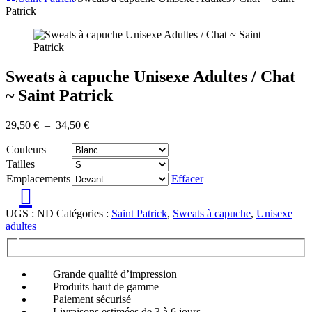
Patrick
Sweats à capuche Unisexe Adultes / Chat
~ Saint Patrick
Plage
29,50
€
–
34,50
€
de
Couleurs
prix :
29,50 €
Tailles
à
Emplacements
Effacer
34,50 €
UGS :
ND
Catégories :
Saint Patrick
,
Sweats à capuche
,
Unisexe
adultes
Grande qualité d’impression
Produits haut de gamme
Paiement sécurisé
Livraisons estimées de 3 à 6 jours