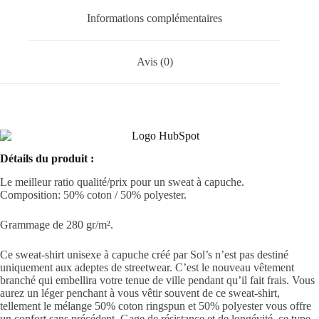
Informations complémentaires
Avis (0)
Détails du produit :
Le meilleur ratio qualité/prix pour un sweat à capuche.
Composition: 50%
coton
/ 50%
polyester
.
Grammage de 280 gr/m².
Ce sweat-shirt
unisexe
à capuche créé par Sol’s n’est pas destiné
uniquement aux adeptes de streetwear. C’est le nouveau vêtement
branché qui embellira votre tenue de ville pendant qu’il fait frais. Vous
aurez un léger penchant à vous vêtir souvent de ce sweat-shirt,
tellement le mélange 50%
coton
ringspun et 50%
polyester
vous offre
un confort sans précédent. Gage de résistance et de longévité, ce type