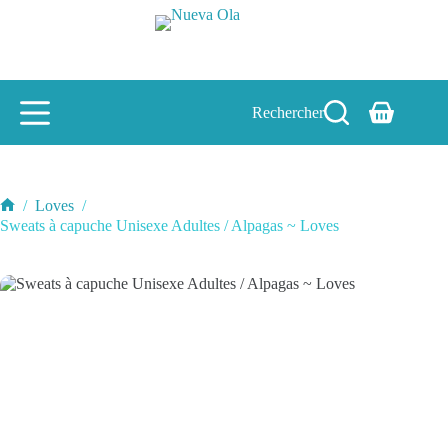
Passer
au
contenu
Rechercher
Panier
d’achat
/
Loves
/
Accueil
Sweats à capuche Unisexe Adultes / Alpagas ~ Loves