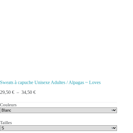
Sweats à capuche Unisexe Adultes / Alpagas ~ Loves
Plage
29,50
€
–
34,50
€
de
prix :
Couleurs
29,50 €
à
34,50 €
Tailles