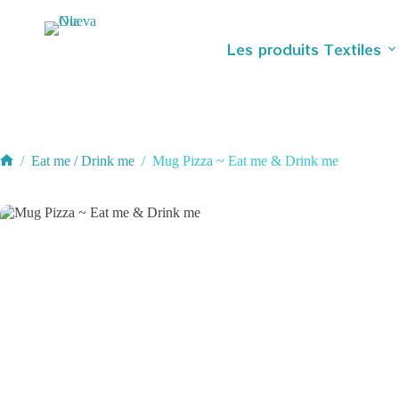
Passer
au
contenu
Les produits Textiles
/
Eat me / Drink me
/
Mug Pizza ~ Eat me & Drink me
Accueil