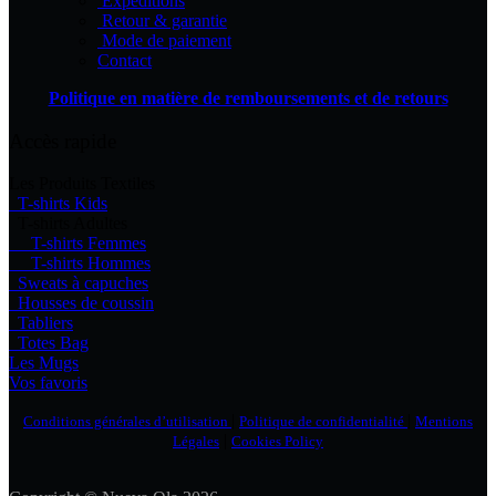
Expéditions
Retour & garantie
Mode de paiement
Contact
Politique en matière de remboursements et de retours
Accès rapide
Les Produits Textiles
T-shirts Kids
T-shirts Adultes
T-shirts Femmes
T-shirts Hommes
Sweats à capuches
Housses de coussin
Tabliers
Totes Bag
Les Mugs
Vos favoris
|
|
Conditions générales d’utilisation
Politique de confidentialité
Mentions
|
Légales
Cookies Policy