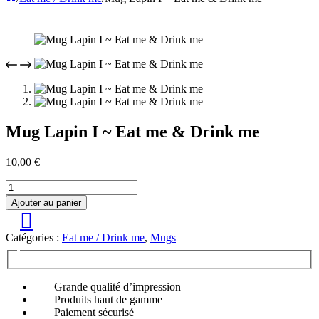
Mug Lapin I ~ Eat me & Drink me
10,00
€
quantité
de
Ajouter au panier
Mug
Lapin
I
Catégories :
Eat me / Drink me
,
Mugs
~
Eat
me
Grande qualité d’impression
&
Produits haut de gamme
Drink
Paiement sécurisé
me