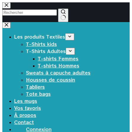
Passer
au
contenu
Aucun
résultat
Les produits Textiles
T-Shirts kids
T-Shirts Adultes
T-shirts Femmes
T-shirts Hommes
Sweats à capuche adultes
Housses de coussin
Tabliers
Tote bags
Les mugs
Vos favoris
À propos
Contact
Connexion