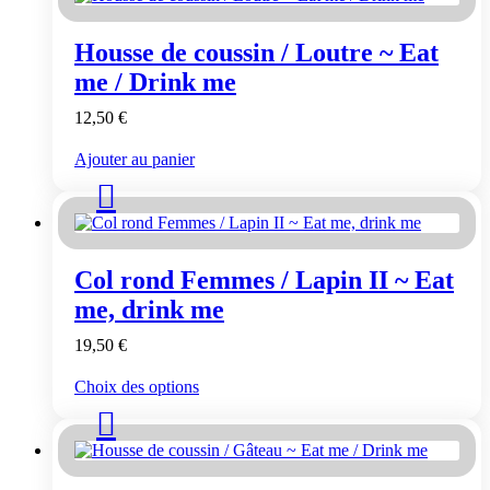
Housse de coussin / Loutre ~ Eat
me / Drink me
12,50
€
Ajouter au panier
Col rond Femmes / Lapin II ~ Eat
me, drink me
19,50
€
Ce
Choix des options
produit
a
plusieurs
variations.
Les