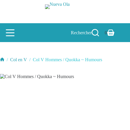
Passer
au
contenu
Rechercher
0
Panier
d’achat
/
Col en V
/
Col V Hommes / Quokka ~ Humours
Accueil