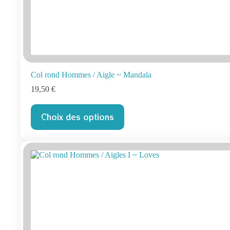
Col rond Hommes / Aigle ~ Mandala
19,50
€
Ce
Choix des options
produit
a
plusieurs
variations.
Les
options
peuvent
être
choisies
sur
la
page
du