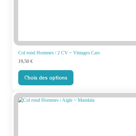
Col rond Hommes / 2 CV ~ Vintages Cars
19,50
€
Ce
Choix des options
produit
a
plusieurs
variations.
Les
options
peuvent
être
choisies
sur
la