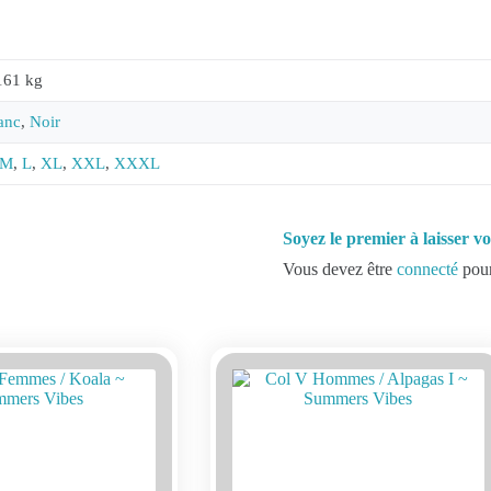
161 kg
anc
,
Noir
M
,
L
,
XL
,
XXL
,
XXXL
Soyez le premier à laisser 
Vous devez être
connecté
pour