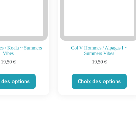
s / Koala ~ Summers
Col V Hommes / Alpagas I ~
Vibes
Summers Vibes
19,50
€
19,50
€
Ce
Ce
 des options
Choix des options
produit
produit
a
a
plusieurs
plusieurs
variations.
variations.
Les
Les
options
options
peuvent
peuvent
être
être
choisies
choisies
sur
sur