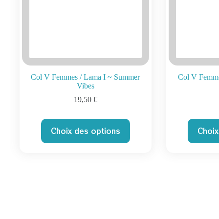
Col V Femmes / Lama I ~ Summer
Col V Femme
Vibes
19,50
€
Ce
Choix des options
Choix
produit
a
plusieurs
variations.
Les
options
peuvent
être
choisies
sur