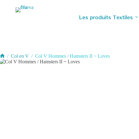
Passer
au
contenu
Les produits Textiles
/
Col en V
/
Col V Hommes / Hamsters II ~ Loves
Accueil