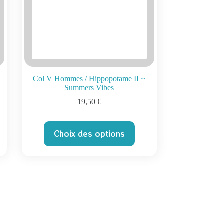
Col V Hommes / Hippopotame II ~
Summers Vibes
19,50
€
Ce
Choix des options
produit
a
plusieurs
variations.
Les
options
peuvent
être
choisies
sur