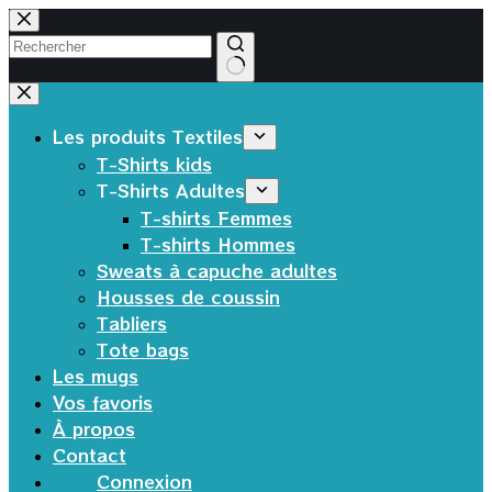
Passer
au
contenu
Aucun
résultat
Les produits Textiles
T-Shirts kids
T-Shirts Adultes
T-shirts Femmes
T-shirts Hommes
Sweats à capuche adultes
Housses de coussin
Tabliers
Tote bags
Les mugs
Vos favoris
À propos
Contact
Connexion