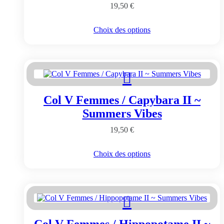
la
19,50
€
page
du
Ce
Choix des options
produit
produit
a
plusieurs
variations.
Les
options
peuvent
Col V Femmes / Capybara II ~
être
choisies
Summers Vibes
sur
la
19,50
€
page
du
Ce
Choix des options
produit
produit
a
plusieurs
variations.
Les
options
peuvent