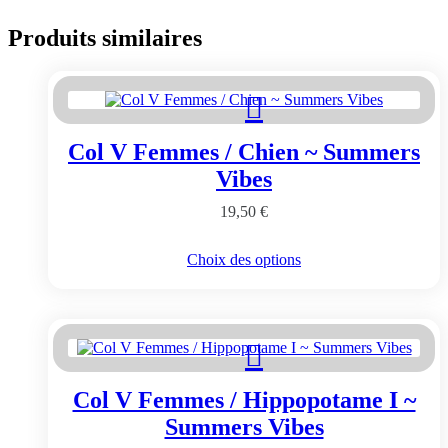
Produits similaires
Col V Femmes / Chien ~ Summers
Vibes
19,50
€
Ce
Choix des options
produit
a
plusieurs
variations.
Les
options
peuvent
Col V Femmes / Hippopotame I ~
être
choisies
Summers Vibes
sur