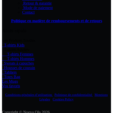
Retour & garantie
Mode de paiement
Contact
Politique en matière de remboursements et de retours
Accès rapide
Les Produits Textiles
T-shirts Kids
T-shirts Adultes
T-shirts Femmes
T-shirts Hommes
Sweats à capuches
Housses de coussin
Tabliers
Totes Bag
Les Mugs
Vos favoris
|
|
Conditions générales d’utilisation
Politique de confidentialité
Mentions
|
Légales
Cookies Policy
Copyright © Nueva Ola 2026.