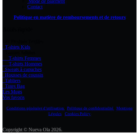
Mode de paiement
Contact
Politique en matière de remboursements et de retours
Accès rapide
Les Produits Textiles
T-shirts Kids
T-shirts Adultes
T-shirts Femmes
T-shirts Hommes
Sweats à capuches
Housses de coussin
Tabliers
Totes Bag
Les Mugs
Vos favoris
|
|
Conditions générales d’utilisation
Politique de confidentialité
Mentions
|
Légales
Cookies Policy
Copyright © Nueva Ola 2026.