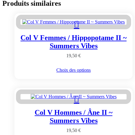
Produits similaires
Col V Femmes / Hippopotame II ~
Summers Vibes
19,50
€
Ce
Choix des options
produit
a
plusieurs
variations.
Les
options
peuvent
Col V Hommes / Âne II ~
être
choisies
Summers Vibes
sur
la
19,50
€
page