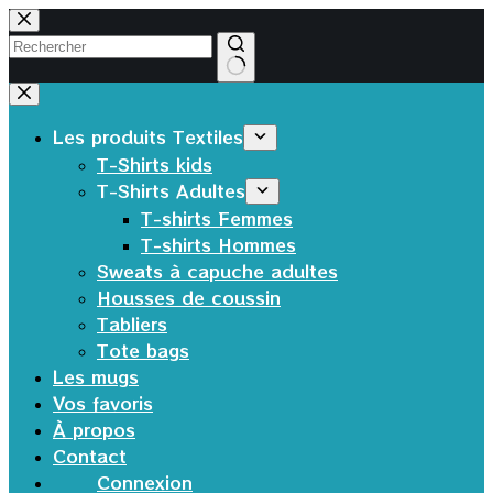
Passer
au
contenu
Aucun
résultat
Les produits Textiles
T-Shirts kids
T-Shirts Adultes
T-shirts Femmes
T-shirts Hommes
Sweats à capuche adultes
Housses de coussin
Tabliers
Tote bags
Les mugs
Vos favoris
À propos
Contact
Connexion