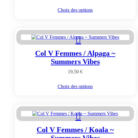
du
Ce
Choix des options
produit
produit
a
plusieurs
variations.
Les
options
peuvent
Col V Femmes / Alpaga ~
être
choisies
Summers Vibes
sur
la
19,50
€
page
du
Ce
Choix des options
produit
produit
a
plusieurs
variations.
Les
options
peuvent
Col V Femmes / Koala ~
être
choisies