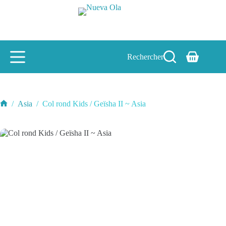
Passer
au
contenu
Rechercher
Panier
d’achat
/
Asia
/
Col rond Kids / Geïsha II ~ Asia
Accueil