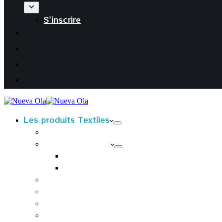
S’inscrire
Les produits Textiles
T-Shirts kids
T-Shirts Adultes
T-shirts Femmes
T-shirts Hommes
Sweats à capuche adultes
Housses de coussin
Tabliers
Tote bags