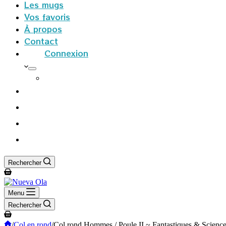
Les mugs
Vos favoris
À propos
Contact
Connexion
S’inscrire
Rechercher
Panier
d’achat
Menu
Rechercher
Panier
d’achat
Accueil
/
Col en rond
/
Col rond Hommes / Poule II ~ Fantastiques & Sciences