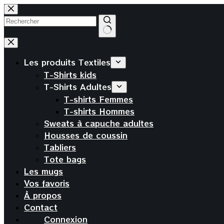
Passer
au
contenu
Aucun
résultat
Les produits Textiles
T-Shirts kids
T-Shirts Adultes
T-shirts Femmes
T-shirts Hommes
Sweats à capuche adultes
Housses de coussin
Tabliers
Tote bags
Les mugs
Vos favoris
À propos
Contact
Connexion