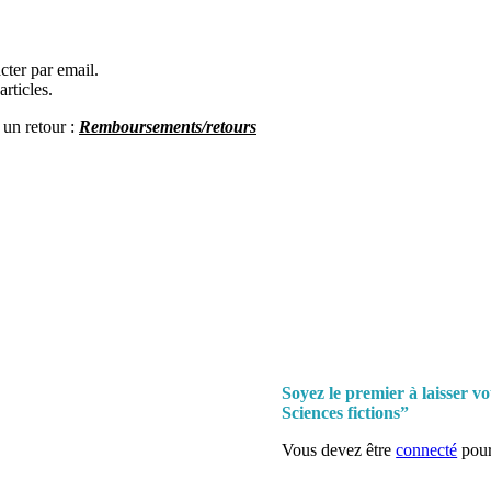
cter par email.
rticles.
 un re
tour :
Remboursements/retours
Soyez le premier à laisser v
Sciences fictions”
Vous devez être
connecté
pour