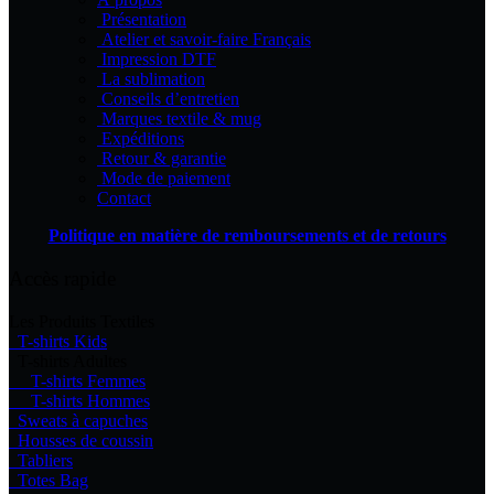
page
Présentation
du
Atelier et savoir-faire Français
produit
Impression DTF
La sublimation
Conseils d’entretien
Marques textile & mug
Expéditions
Retour & garantie
Mode de paiement
Contact
Politique en matière de remboursements et de retours
Accès rapide
Les Produits Textiles
T-shirts Kids
T-shirts Adultes
T-shirts Femmes
T-shirts Hommes
Sweats à capuches
Housses de coussin
Tabliers
Totes Bag