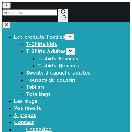
Passer
au
contenu
Aucun
résultat
Les produits Textiles
T-Shirts kids
T-Shirts Adultes
T-shirts Femmes
T-shirts Hommes
Sweats à capuche adultes
Housses de coussin
Tabliers
Tote bags
Les mugs
Vos favoris
À propos
Contact
Connexion