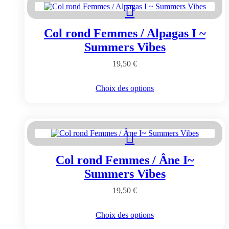
Les
options
peuvent
Col rond Femmes / Alpagas I ~
être
choisies
Summers Vibes
sur
la
19,50
€
page
du
Ce
Choix des options
produit
produit
a
plusieurs
variations.
Les
options
peuvent
Col rond Femmes / Âne I~
être
choisies
Summers Vibes
sur
la
19,50
€
page
du
Ce
Choix des options
produit
produit