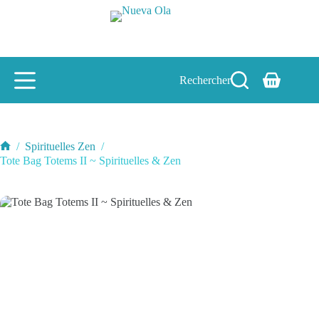
Passer
au
contenu
Rechercher
Panier
d’achat
/
Spirituelles Zen
/
Accueil
Tote Bag Totems II ~ Spirituelles & Zen