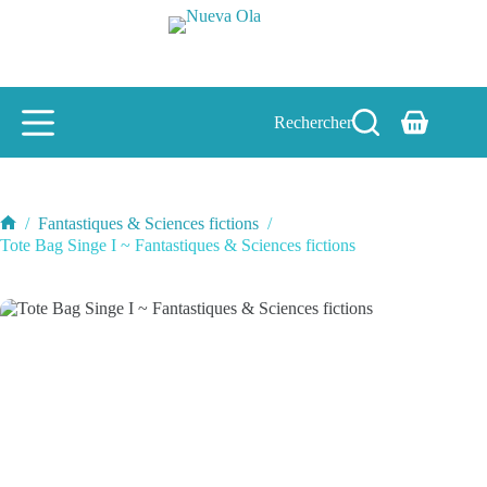
Passer
au
contenu
Rechercher
Panier
d’achat
/
Fantastiques & Sciences fictions
/
Accueil
Tote Bag Singe I ~ Fantastiques & Sciences fictions