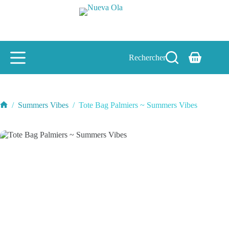
Passer
au
contenu
Rechercher
Panier
d’achat
/
Summers Vibes
/
Tote Bag Palmiers ~ Summers Vibes
Accueil