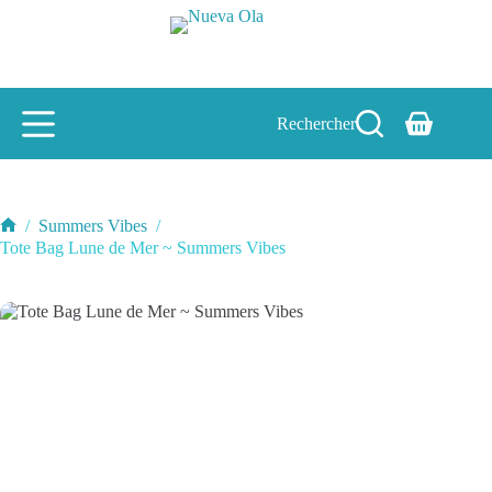
Passer
au
contenu
Rechercher
Panier
d’achat
/
Summers Vibes
/
Accueil
Tote Bag Lune de Mer ~ Summers Vibes