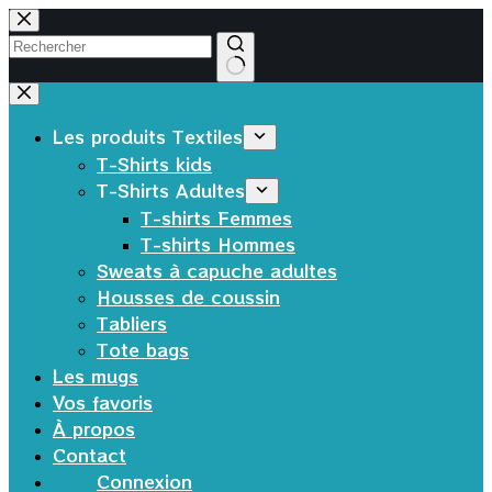
Passer
au
contenu
Aucun
résultat
Les produits Textiles
T-Shirts kids
T-Shirts Adultes
T-shirts Femmes
T-shirts Hommes
Sweats à capuche adultes
Housses de coussin
Tabliers
Tote bags
Les mugs
Vos favoris
À propos
Contact
Connexion