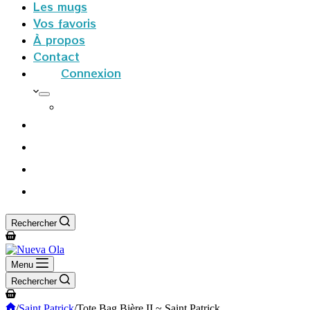
Les mugs
Vos favoris
À propos
Contact
Connexion
S’inscrire
Rechercher
Panier
d’achat
Menu
Rechercher
Panier
d’achat
Accueil
/
Saint Patrick
/
Tote Bag Bière II ~ Saint Patrick