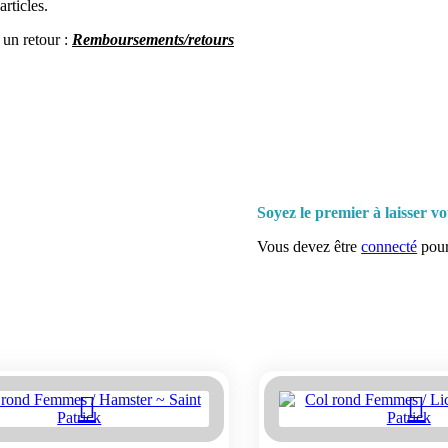
rticles.
 un re
tour :
Remboursements/retours
Soyez le premier à laisser v
Vous devez être
connecté
pour