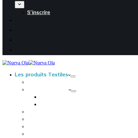
S’inscrire
Les produits Textiles
T-Shirts kids
T-Shirts Adultes
T-shirts Femmes
T-shirts Hommes
Sweats à capuche adultes
Housses de coussin
Tabliers
Tote bags