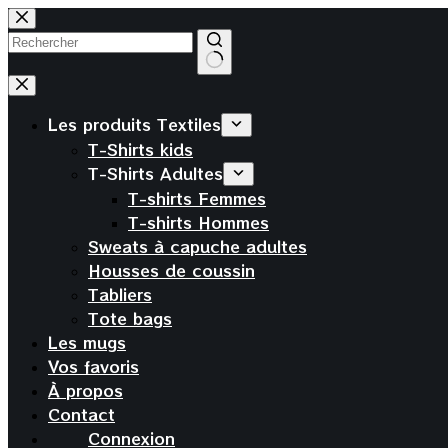
Passer
au
contenu
Aucun
résultat
Les produits Textiles
T-Shirts kids
T-Shirts Adultes
T-shirts Femmes
T-shirts Hommes
Sweats à capuche adultes
Housses de coussin
Tabliers
Tote bags
Les mugs
Vos favoris
À propos
Contact
Connexion