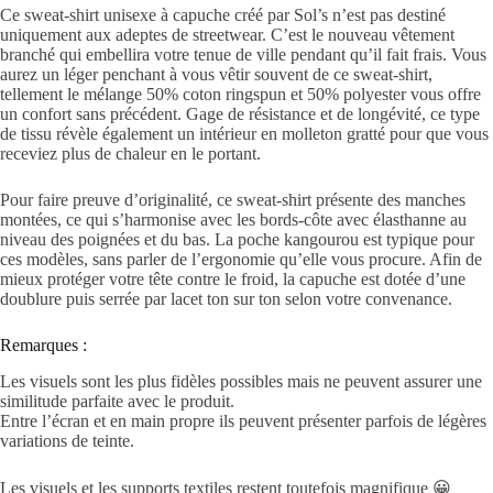
Ce sweat-shirt
unisexe
à capuche créé par Sol’s n’est pas destiné
uniquement aux adeptes de streetwear. C’est le nouveau vêtement
branché qui embellira votre tenue de ville pendant qu’il fait frais. Vous
aurez un léger penchant à vous vêtir souvent de ce sweat-shirt,
tellement le mélange 50%
coton
ringspun et 50%
polyester
vous offre
un confort sans précédent. Gage de résistance et de longévité, ce type
de tissu révèle également un intérieur en molleton gratté pour que vous
receviez plus de chaleur en le portant.
Pour faire preuve d’originalité, ce sweat-shirt présente des manches
montées, ce qui s’harmonise avec les bords-côte avec élasthanne au
niveau des poignées et du bas. La poche kangourou est typique pour
ces modèles, sans parler de l’ergonomie qu’elle vous procure. Afin de
mieux protéger votre tête contre le froid, la capuche est dotée d’une
doublure puis serrée par lacet ton sur ton selon votre convenance.
Remarques :
Les visuels sont les plus fidèles possibles mais ne peuvent assurer une
similitude parfaite avec le produit.
Entre l’écran et en main propre ils peuvent présenter parfois de légères
variations de teinte.
Les visuels et les supports textiles restent toutefois magnifique 😀