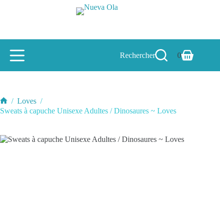
Passer
au
contenu
Rechercher
0
Panier
d’achat
/
Loves
/
Accueil
Sweats à capuche Unisexe Adultes / Dinosaures ~ Loves