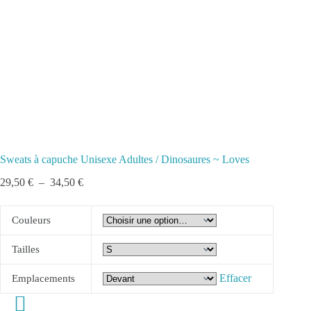
Sweats à capuche Unisexe Adultes / Dinosaures ~ Loves
Plage
29,50
€
–
34,50
€
de
prix :
29,50 €
Couleurs
à
34,50 €
Tailles
Effacer
Emplacements