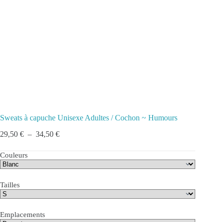
Sweats à capuche Unisexe Adultes / Cochon ~ Humours
Plage
29,50
€
–
34,50
€
de
prix :
Couleurs
29,50 €
à
34,50 €
Tailles
Emplacements