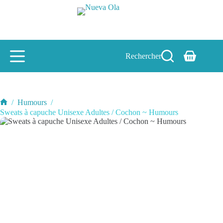
Passer
au
contenu
Rechercher
Panier
d’achat
/
Humours
/
Accueil
Sweats à capuche Unisexe Adultes / Cochon ~ Humours