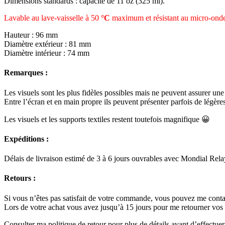
Dimensions standards : capacité de 11 oz (325 ml).
Lavable au lave-vaisselle à 50
°C
maximum et résistant au micro-onde
Hauteur : 96 mm
Diamètre extérieur : 81 mm
Diamètre intérieur : 74 mm
Remarques :
Les visuels sont les plus fidèles possibles mais ne peuvent assurer une 
Entre l’écran et en main propre ils peuvent présenter parfois de légères
Les visuels et les supports textiles restent toutefois magnifique 😀
Expéditions :
Délais de livraison estimé de 3 à 6 jours ouvrables avec Mondial Rela
Retours :
Si vous n’êtes pas satisfait de votre commande, vous pouvez me conta
Lors de votre achat vous avez jusqu’à 15 jours pour me retourner vos a
Consulter ma politique de retour pour plus de détails avant d’effectuer