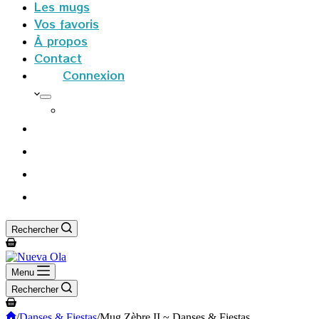
Les mugs
Vos favoris
À propos
Contact
Connexion
S’inscrire
Rechercher
Panier
d’achat
Menu
Rechercher
Panier
d’achat
Accueil
/
Danses & Fiestas
/
Mug Zèbre II ~ Danses & Fiestas