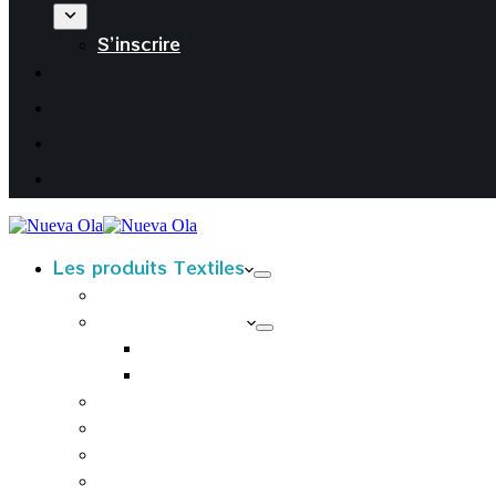
S’inscrire
Les produits Textiles
T-Shirts kids
T-Shirts Adultes
T-shirts Femmes
T-shirts Hommes
Sweats à capuche adultes
Housses de coussin
Tabliers
Tote bags