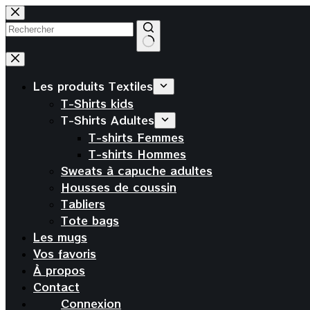
Passer
au
contenu
Aucun
résultat
Les produits Textiles
T-Shirts kids
T-Shirts Adultes
T-shirts Femmes
T-shirts Hommes
Sweats à capuche adultes
Housses de coussin
Tabliers
Tote bags
Les mugs
Vos favoris
À propos
Contact
Connexion