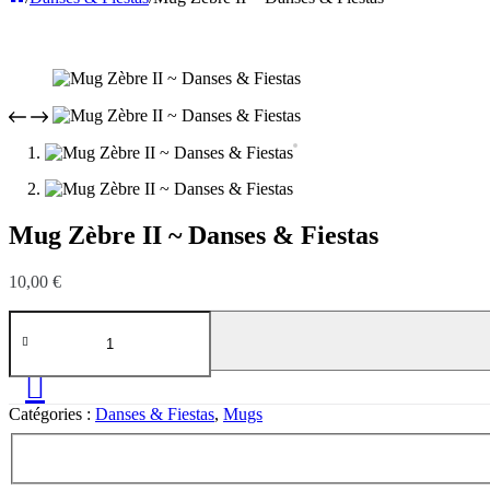
Mug Zèbre II ~ Danses & Fiestas
10,00
€
quantité
de
Mug
Zèbre
II
Catégories :
Danses & Fiestas
,
Mugs
~
Danses
&
Fiestas