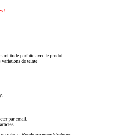
s !
similitude parfaite avec le produit.
 variations de teinte.
y.
cter par email.
rticles.
 un retour :
Remboursements/retours