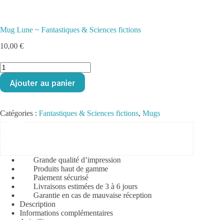
Mug Lune ~ Fantastiques & Sciences fictions
10,00
€
quantité
de
Ajouter au panier
Mug
Lune
~
Fantastiques
Catégories :
Fantastiques & Sciences fictions
,
Mugs
&
Sciences
fictions
Grande qualité d’impression
Produits haut de gamme
Paiement sécurisé
Livraisons estimées de 3 à 6 jours
Garantie en cas de mauvaise réception
Description
Informations complémentaires