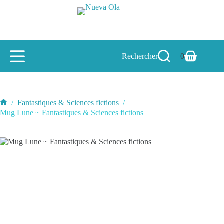
Passer
au
contenu
Rechercher
0
Panier
d’achat
/
Fantastiques & Sciences fictions
/
Accueil
Mug Lune ~ Fantastiques & Sciences fictions