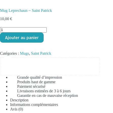
Mug Leprechaun ~ Saint Patrick
10,00
€
quantité
de
Ajouter au panier
Mug
Leprechaun
~
Saint
Catégories :
Mugs
,
Saint Patrick
Patrick
Grande qualité d’impression
Produits haut de gamme
Paiement sécurisé
Livraisons estimées de 3 à 6 jours
Garantie en cas de mauvaise réception
Description
Informations complémentaires
Avis (0)