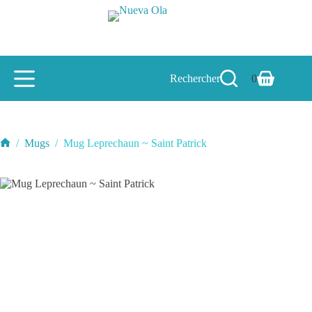
Passer
au
contenu
Rechercher
0
Panier
d’achat
/
Mugs
/
Mug Leprechaun ~ Saint Patrick
Accueil