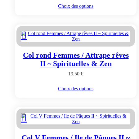
Ce
Choix des options
produit
a
plusieurs
variations.
Les
options
peuvent
être
Col rond Femmes / Attrape rêves
choisies
sur
II ~ Spirituelles & Zen
la
page
19,50
€
du
produit
Ce
Choix des options
produit
a
plusieurs
variations.
Les
options
peuvent
être
Col V Femmes / Ile de Pâques II ~
choisies