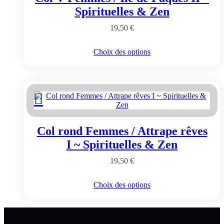
sur
Spirituelles & Zen
la
page
19,50
€
du
produit
Ce
Choix des options
produit
a
plusieurs
variations.
Les
options
peuvent
être
Col rond Femmes / Attrape rêves
choisies
sur
I ~ Spirituelles & Zen
la
page
19,50
€
du
produit
Ce
Choix des options
produit
a
plusieurs
variations.