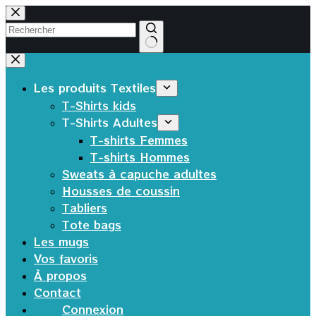
Passer
au
contenu
Aucun
résultat
Les produits Textiles
T-Shirts kids
T-Shirts Adultes
T-shirts Femmes
T-shirts Hommes
Sweats à capuche adultes
Housses de coussin
Tabliers
Tote bags
Les mugs
Vos favoris
À propos
Contact
Connexion