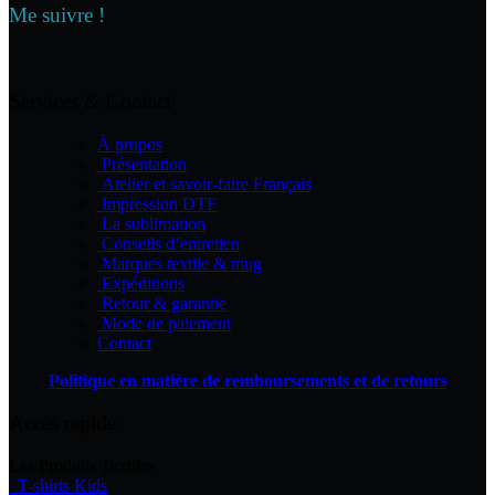
Les
Me suivre !
options
peuvent
être
choisies
Services & Contact
sur
la
À propos
page
Présentation
du
Atelier et savoir-faire Français
produit
Impression DTF
La sublimation
Conseils d’entretien
Marques textile & mug
Expéditions
Retour & garantie
Mode de paiement
Contact
Politique en matière de remboursements et de retours
Accès rapide
Les Produits Textiles
T-shirts Kids