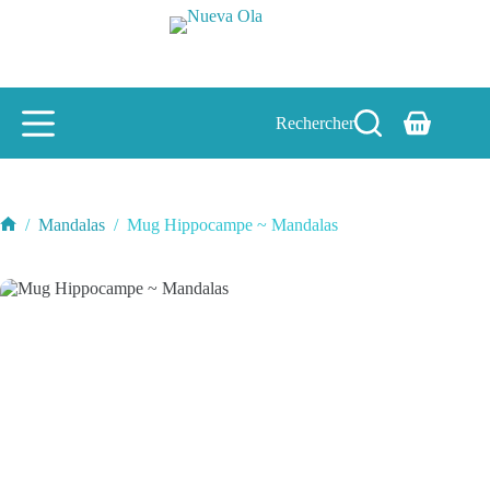
Passer
au
contenu
Rechercher
Panier
d’achat
/
Mandalas
/
Mug Hippocampe ~ Mandalas
Accueil