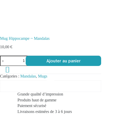
Mug Hippocampe ~ Mandalas
10,00
€
quantité
Ajouter au panier
de
Mug
Hippocampe
~
Catégories :
Mandalas
,
Mugs
Mandalas
Grande qualité d’impression
Produits haut de gamme
Paiement sécurisé
Livraisons estimées de 3 à 6 jours