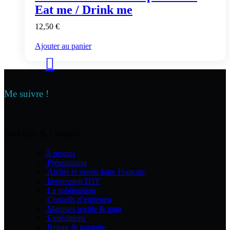
Eat me / Drink me
12,50
€
Ajouter au panier
Me suivre !
Services & Contact
À propos
Présentation
Atelier et savoir-faire Français
Impression DTF
La sublimation
Conseils d’entretien
Marques textile & mug
Expéditions
Retour & garantie