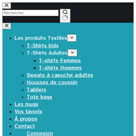
Passer
au
contenu
Aucun
résultat
Les produits Textiles
T-Shirts kids
T-Shirts Adultes
T-shirts Femmes
T-shirts Hommes
Sweats à capuche adultes
Housses de coussin
Tabliers
Tote bags
Les mugs
Vos favoris
À propos
Contact
Connexion