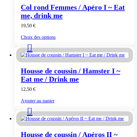
Col rond Femmes / Apéro I ~ Eat
me, drink me
19,50
€
Ce
Choix des options
produit
a
plusieurs
variations.
Les
Housse de coussin / Hamster I ~
options
peuvent
Eat me / Drink me
être
choisies
12,50
€
sur
la
Ajouter au panier
page
du
produit
Housse de coussin / Apéros II ~