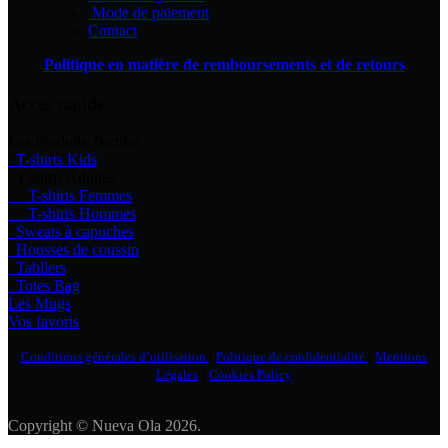
Mode de paiement
Contact
Politique en matière de remboursements et de retours
Accès rapide
Les Produits Textiles
T-shirts Kids
T-shirts Adultes
T-shirts Femmes
T-shirts Hommes
Sweats à capuches
Housses de coussin
Tabliers
Totes Bag
Les Mugs
Vos favoris
|
|
Conditions générales d’utilisation
Politique de confidentialité
Mentions
|
Légales
Cookies Policy
Copyright © Nueva Ola 2026.