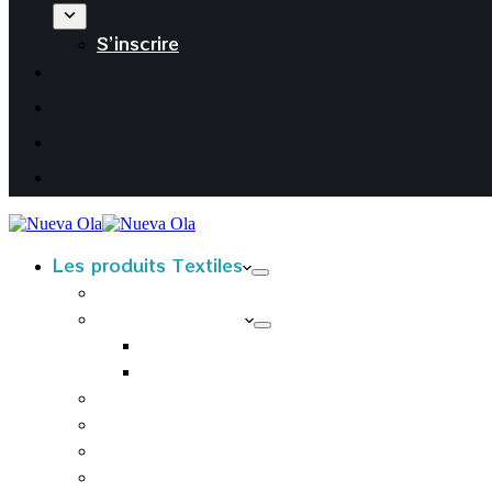
S’inscrire
Les produits Textiles
T-Shirts kids
T-Shirts Adultes
T-shirts Femmes
T-shirts Hommes
Sweats à capuche adultes
Housses de coussin
Tabliers
Tote bags