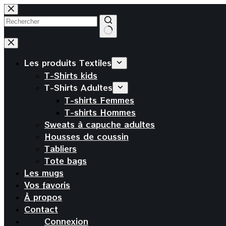
Passer
au
contenu
Aucun
résultat
Les produits Textiles
T-Shirts kids
T-Shirts Adultes
T-shirts Femmes
T-shirts Hommes
Sweats à capuche adultes
Housses de coussin
Tabliers
Tote bags
Les mugs
Vos favoris
À propos
Contact
Connexion