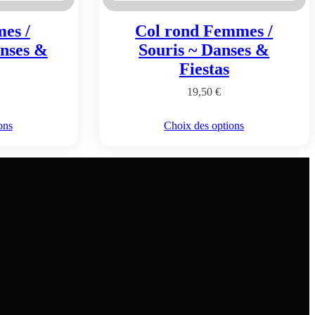
es /
Col rond Femmes /
anses &
Souris ~ Danses &
Fiestas
19,50
€
Ce
ons
Choix des options
t
produit
a
urs
plusieurs
ions.
variations.
Les
s
options
nt
peuvent
être
es
choisies
sur
la
page
du
t
produit