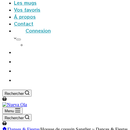
Les mugs
Vos favoris
À propos
Contact
Connexion
S’inscrire
Rechercher
Panier
d’achat
Menu
Rechercher
Panier
d’achat
Accueil
/
Danses & Fiestas
/
Housse de coussin Sanglier ~ Dances & Fiestas